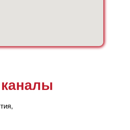
 каналы
тия,