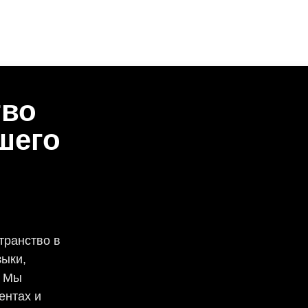
тво
шего
транство в
ыки,
. Мы
ентах и