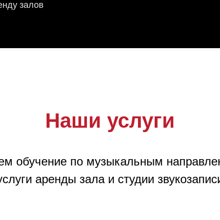
енду залов
Наши услуги
ем обучение по музыкальным направлен
услуги аренды зала и студии звукозапис